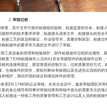
2
.
审核过程
的审查，其中文件方面对粘接组织架构，粘接监督的任命，粘接
粘接部件的技术要求评审，粘接接头清单文件，粘接接头的安全
，粘接工艺的策划和验证，作业指导书，质量控制策划，粘接过
外购粘接件的要求等方面的文件进行了审核。
接用工具设备的管理和校验维护，部件粘接操作过程的合规性，
间检查了
EAB
粘接操作人员对
A1
安全等级部件的粘接操作过程，
基材的连接和固定，胶层厚度的控制方法，过程质量管控方式，
储，仓储条件的管控，胶粘剂剩余有效期以及先进先出流程的的
验和维护，测试环境的保证和测试样件的管理。
接体系
EN 17460
的认证审核。在末次会议中，逸发审核团队对审
长客的各位领导和同事对审核结果和审核中提出的需要关注的项
深入粘接这一特殊工序的质量管理和工艺设计以及人员的粘接操