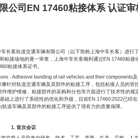
公司EN 17460粘接体系 认证审
中车长客轨道交通车辆有限公司（以下简称上海中车长客）进行
和粘接场地的逐一审查，上海中车长客顺利通过
EN 17460
粘接
460
粘接体系证书。
ns - Adhesive bonding of rail vehicles and their components
及
标准
针对轨道交通车辆及其部件的粘接工序，包括粘接人员的管
部件维护维修、粘接部件的采购和分包等方面进行了技术性的规
基础上进行了系统性的优化和升级，目前
EN 17460:2022
已经在
为轨道车辆及其部件的粘接工序提供了强有力的质量保障。
1.
首次会议
粘接监督人员和来自研发，技术，工艺，质量，生产，采购，人