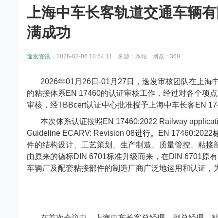
上海中车长客轨道交通车辆有限
满成功
.
逸发资讯
2026-02-06 10:54:11
来源：本站
浏览：369
2026
年
01
月
26
日
-01
月
27
日，逸发审核团队在上海
的粘接体系
EN 17460
的认证审核工作，经过对各个项点
审核，经
TBBcert
认证中心批准授予上海中车长客
EN 17
本次体系认证按照
EN 17460:2022 Railway applicatio
Guideline ECARV: Revision 08
进行。
EN 17460:2022
件的结构设计、工艺策划、生产制造、质量管控、粘接
由原来的德标
DIN 6701
标准升级而来，在
DIN 6701
原有
车辆厂及配套粘接部件的制造厂商广泛地运用和认证，
在首次会议中，上海中车长客总经理，副总经理，