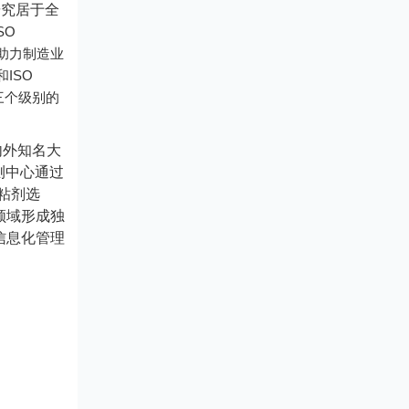
研究居于全
SO
助力制造业
ISO
和
三个级别的
内外知名大
测中心通过
粘剂选
领域形成独
信息化管理