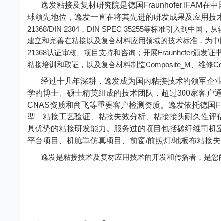
逸发粘接及复材研究院是德国
Fraunhofer IFAM
在中
球领先地位，逸发一直在将其先进的研发成果及应用技
21368/DIN 2304
DIN SPEC 35255
，
等标准引入到中国，从
建立和完善在粘接以及复合材料应用领域的技术标准，为中
21368
Fraunhofer
认证审核、项目支持和咨询；开展
颁发证
Composite_M
C
粘接培训和取证，以及复合材料制造
、维修
经过十几年深耕，逸发成为国内粘接技术的领军企
学的博士、硕士精英组成的技术团队，超过
300
家客户
CNAS
资质和商飞等重要客户检测资质。
逸发依托德国
F
型、粘接工艺验证、粘接失效分析、粘接接头耐久性评
具优势的粘接研发能力。服务过的项目包括碳纤维司机
平台项目、机舱罩仿真项目、前窗
/
前照灯
/
地板布粘接失
逸发是粘接技术及复材应用技术的开发和传播者，是您