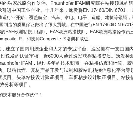
国的独家战略合作伙伴。
Fraunhofer IFAM
研究院在粘接领域的
术引进中国工业企业。十几年来，逸发将
EN 17460/DIN 6701
，
I
轨道行业开始，覆盖航空、汽车、家电、电子、造船、建筑等领域，
EN 17460/DIN 6701
国制造的质量保证做出了很大贡献。在中国进行
EAE
EAS
EAB
书的
欧洲粘接工程师、
欧洲粘接技师、
欧洲粘接操作员
omposite_R
Composite_S
、和技师
培训和取证。
业，建立了国内用胶企业和人才的专业平台。逸发拥有一支由国
通过逸发的认证审核，近
6000
人通过逸发获得粘接资质。
逸发检
raunhofer IFAM
，经过多年的技术积累，在粘接仿真和计算、胶
估、以粘代焊、复材产品开发与试制和胶粘剂粘接信息化平台等
室项目、头罩粘接设计验证项目、车窗粘接设计验证项目、粘接
效分析等项目。
的技术服务合作伙伴！