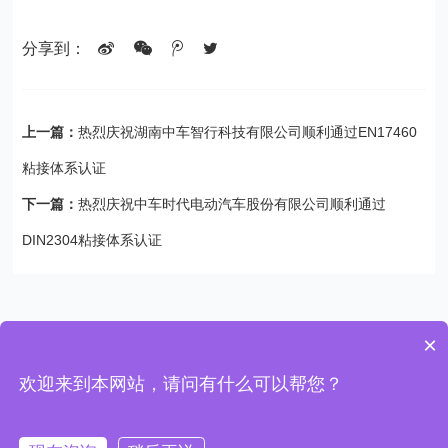
分享到：
上一篇：
热烈庆祝湖南中车智行科技有限公司顺利通过EN17460
粘接体系认证
下一篇：
热烈庆祝中车时代电动汽车股份有限公司顺利通过
DIN2304粘接体系认证
×
欢迎来到本网站，请问有什么可以帮您？
Copyright © 2020-2026 逸发粘接及复材培训中心 版权所有
网站建设
：
申梦网络
网站地图
TXT地图
沪ICP备13007570号-1
沪ICP备2021028890号-2
沪公网安备
31011202013130号