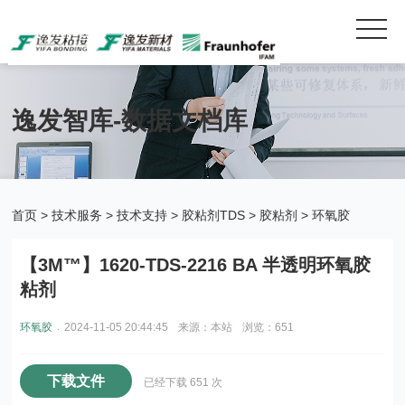
逸发智库-数据文档库
首页
>
技术服务
>
技术支持
>
胶粘剂TDS
>
胶粘剂
>
环氧胶
【3M™】1620-TDS-2216 BA 半透明环氧胶
粘剂
.
环氧胶
2024-11-05 20:44:45
来源：本站
浏览：651
下载文件
已经下载 651 次