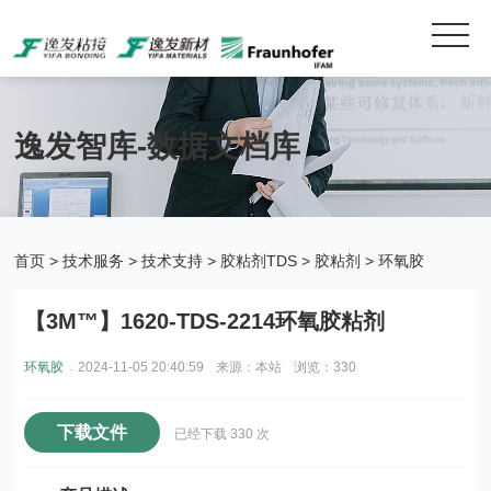
逸发智库-数据文档库
首页
>
技术服务
>
技术支持
>
胶粘剂TDS
>
胶粘剂
>
环氧胶
【3M™】1620-TDS-2214环氧胶粘剂
.
环氧胶
2024-11-05 20:40:59
来源：本站
浏览：330
下载文件
已经下载 330 次