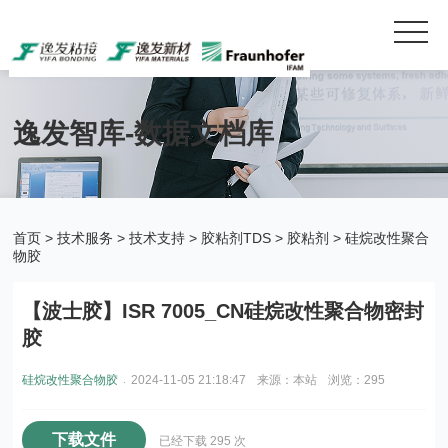
逸发智库-数据文档库
首页
>
技术服务
>
技术支持
>
胶粘剂TDS
>
胶粘剂
>
硅烷改性聚合
物胶
【波士胶】ISR 7005_CN硅烷改性聚合物密封
胶
.
硅烷改性聚合物胶
2024-11-05 21:18:47
来源：本站
浏览：295
下载文件
已经下载 295 次